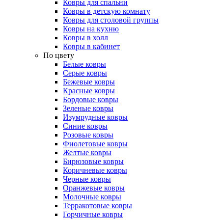
Ковры для спальни
Ковры в детскую комнату
Ковры для столовой группы
Ковры на кухню
Ковры в холл
Ковры в кабинет
По цвету
Белые ковры
Серые ковры
Бежевые ковры
Красные ковры
Бордовые ковры
Зеленые ковры
Изумрудные ковры
Синие ковры
Розовые ковры
Фиолетовые ковры
Желтые ковры
Бирюзовые ковры
Коричневые ковры
Черные ковры
Оранжевые ковры
Молочные ковры
Терракотовые ковры
Горчичные ковры