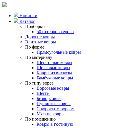
Новинки
Каталог
Подборки
50 оттенков серого
Дорогие ковры
Элитные ковры
По форме
Прямоугольные ковры
По материалу
Шерстяные ковры
Шелковые ковры
Ковры из вискозы
Бамбуковые ковры
По типу ворса
Ворсовые ковры
Шегги
Безворсовые
Пушистые ковры
С коротким ворсом
Мягкие ковры
По помещению
Ковры в гостиную