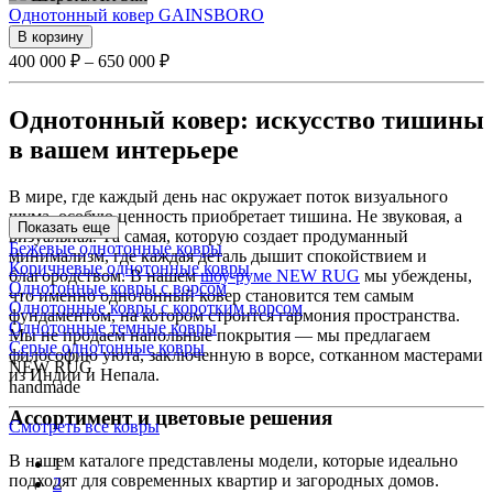
Однотонный ковер GAINSBORO
В корзину
400 000 ₽ – 650 000 ₽
Однотонный ковер: искусство тишины
в вашем интерьере
В мире, где каждый день нас окружает поток визуального
шума, особую ценность приобретает тишина. Не звуковая, а
Показать еще
визуальная. Та самая, которую создает продуманный
Бежевые однотонные ковры
минимализм, где каждая деталь дышит спокойствием и
Коричневые однотонные ковры
благородством. В нашем
шоу-руме NEW RUG
мы убеждены,
Однотонные ковры с ворсом
что именно однотонный ковер становится тем самым
Однотонные ковры с коротким ворсом
фундаментом, на котором строится гармония пространства.
Однотонные темные ковры
Мы не продаем напольные покрытия — мы предлагаем
Серые однотонные ковры
философию уюта, заключенную в ворсе, сотканном мастерами
NEW RUG
из Индии и Непала.
handmade
Ассортимент и цветовые решения
Смотреть все ковры
В нашем каталоге представлены модели, которые идеально
1
подходят для современных квартир и загородных домов.
2