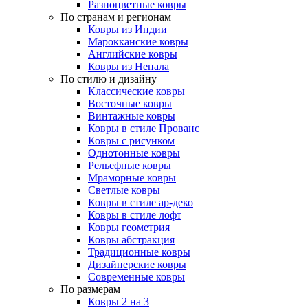
Разноцветные ковры
По странам и регионам
Ковры из Индии
Марокканские ковры
Английские ковры
Ковры из Непала
По стилю и дизайну
Классические ковры
Восточные ковры
Винтажные ковры
Ковры в стиле Прованс
Ковры с рисунком
Однотонные ковры
Рельефные ковры
Мраморные ковры
Светлые ковры
Ковры в стиле ар-деко
Ковры в стиле лофт
Ковры геометрия
Ковры абстракция
Традиционные ковры
Дизайнерские ковры
Современные ковры
По размерам
Ковры 2 на 3