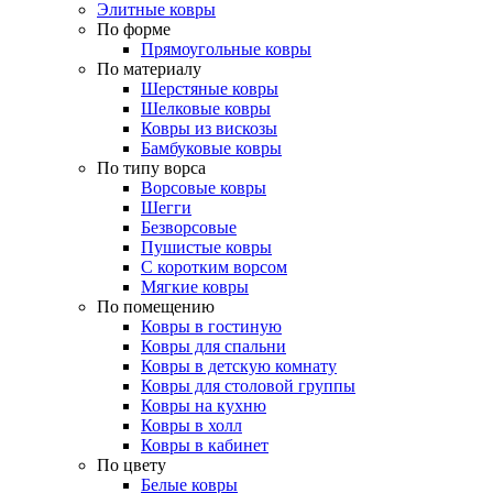
Элитные ковры
По форме
Прямоугольные ковры
По материалу
Шерстяные ковры
Шелковые ковры
Ковры из вискозы
Бамбуковые ковры
По типу ворса
Ворсовые ковры
Шегги
Безворсовые
Пушистые ковры
С коротким ворсом
Мягкие ковры
По помещению
Ковры в гостиную
Ковры для спальни
Ковры в детскую комнату
Ковры для столовой группы
Ковры на кухню
Ковры в холл
Ковры в кабинет
По цвету
Белые ковры