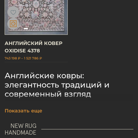
АНГЛИЙСКИЙ КОВЕР
OXIDISE 4378
743 198 ₽ – 1 521 786 ₽
Английские ковры:
элегантность традиций и
современный взгляд
Когда речь заходит о классическом интерьере, в
Показать еще
котором каждая деталь дышит благородством и
сдержанностью, на ум приходят английские
NEW RUG
HANDMADE
традиции. Английские ковры — это не просто