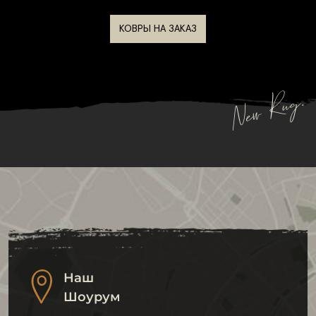
оценить их между собой и принять
КОВРЫ НА ЗАКАЗ
обоснованное решение.
Выбирая английские ковры в
NEW RUG
, вы
New Rug.
получаете высокое качество и уверенность в
подлинности.
Наш
Шоурум