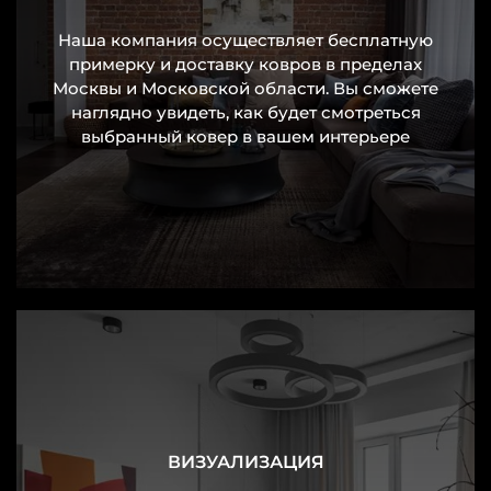
натуральная шерсть. Она обладает уникальными
Наша компания осуществляет бесплатную
свойствами: сохраняет тепло, помогает
примерку и доставку ковров в пределах
Москвы и Московской области. Вы сможете
регулировать уровень влажности и отличается
наглядно увидеть, как будет смотреться
высокой износостойкостью. Шерсть приятна на
выбранный ковер в вашем интерьере
ощупь и со временем приобретает благородный
вид. Ворс из качественной шерсти упругий, он
не сминается даже под тяжелой мебелью. Тип
ворса может варьироваться: от низкого и
плотного до более высокого и пушистого. Длина
влияет на восприятие помещения: короткий
ворс создает строгий графичный образ,
длинный — добавляет уюта.
Для ценителей особой роскоши в ассортименте
ВИЗУАЛИЗАЦИЯ
NEW RUG
присутствуют модели с добавлением