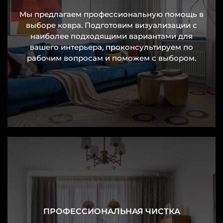
шелка. Он придает поверхности легкий,
Мы предлагаем профессиональную помощь в
благородный блеск, переливаясь при смене
выборе ковра. Подготовим визуализации с
освещения. Страны происхождения — Индия и
наиболее подходящими вариантами для
вашего интерьера, проконсультируем по
Непал. Именно здесь мастера веками оттачивали
рабочим вопросам и поможем с выбором.
ручной труд, создавая настоящие произведения
искусства. Ручная работа ценится особенно
высоко: каждая деталь выверена, уникальна и
безупречна. Произведения лучших мастеров
этих стран составляют основу коллекции.
Как выбрать и купить
На сайте
NEW RUG
есть удобные фильтры по
размеру, цвету, форме, стилю и типу помещения.
В коллекции представлено большое количество
дизайнов — от спокойных и лаконичных до
ПРОФЕССИОНАЛЬНАЯ ЧИСТКА