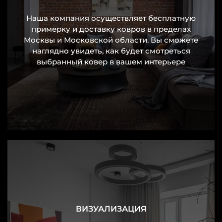
Наша компания осуществляет бесплатную
Разнообразие форм и размеров:
примерку и доставку ковров в пределах
прямоугольные, квадратные и круглые
Москвы и Московской области. Вы сможете
наглядно увидеть, как будет смотреться
коврики позволяют подобрать идеальный
выбранный ковер в вашем интерьере
вариант под интерьер.
Долговечность: материал сохраняет
первоначальный вид и цвет даже при
интенсивной эксплуатации, не
деформируется со временем.
Безопасность: низкая высота и плотная
структура минимизируют риск спотыкания,
особенно в детских комнатах и прихожих.
ВИЗУАЛИЗАЦИЯ
Стиль и уют: современные модели