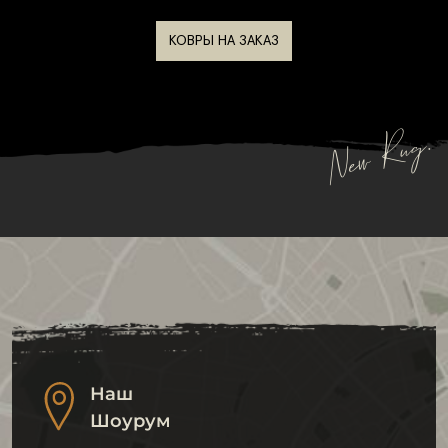
Для каких стилей интерьера
КОВРЫ НА ЗАКАЗ
подходят
Безворсовые ковры органично вписываются в
большинство современных направлений. Они
New Rug.
отлично дополняют минимализм, скандинавский
стиль и лофт, подчеркивая простоту форм и
чистоту линий.
Модели с геометрическими узорами и
сдержанной цветовой палитрой подходят для
современного интерьера, а варианты с
этническими мотивами или винтажным
рисунком гармонично смотрятся в эклектичных
Наш
и бохо-пространствах.
Шоурум
Срок службы и износостойкость