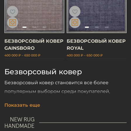
БЕЗВОРСОВЫЙ КОВЕР
БЕЗВОРСОВЫЙ КОВЕР
GAINSBORO
ROYAL
400 000 ₽ – 650 000 ₽
400 000 ₽ – 650 000 ₽
Безворсовый ковер
Безворсовый ковер становится все более
популярным выбором среди покупателей,
которые ценят удобство и современный дизайн.
Показать еще
Благодаря отсутствию длинного ворса такой
ковер легко чистить и использовать для
NEW RUG
HANDMADE
помещений с высокой проходимостью. Это