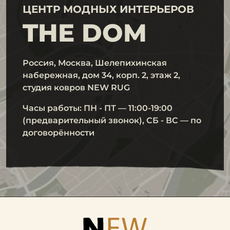
ЦЕНТР МОДНЫХ ИНТЕРЬЕРОВ
Одним из главных преимуществ является их
THE DOM
высокая устойчивость к износу. Плотная основа
и отсутствие длинных волокон предотвращают
Россия, Москва, Шелепихинская
истирание и деформацию поверхности. Даже
набережная, дом 34, корп. 2, этаж 2,
при регулярной уборке и частом использовании
студия ковров NEW RUG
долго сохраняет форму, цвет и структуру.
Часы работы: ПН - ПТ — 11:00-19:00
Такие ковры не боятся мебели, не
(предварительный звонок), СБ - ВС — по
договорённости
продавливаются ножками столов и стульев и
устойчивы к перемещению предметов
интерьера. Благодаря этому срок службы
значительно превышает показатели многих
ворсовых аналогов.
Как выбрать