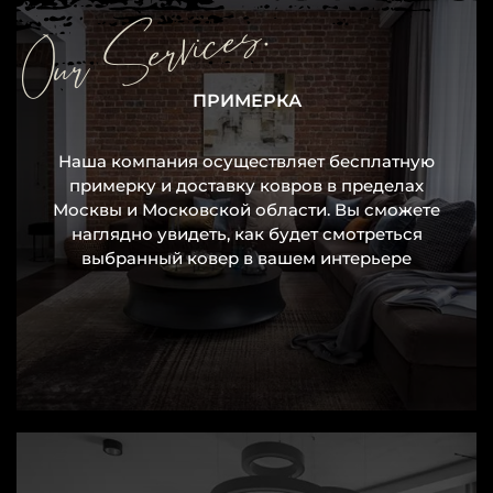
Our Services.
шерсти и шелка;
выразительная геометрия, подчеркивающая
ПРИМЕРКА
архитектуру помещения;
сложные орнаменты, вдохновленные эпохой
Наша компания осуществляет бесплатную
примерку и доставку ковров в пределах
ар-деко;
Москвы и Московской области. Вы сможете
наглядно увидеть, как будет смотреться
элегантность и плавность форм.
выбранный ковер в вашем интерьере
Полотно может иметь разную форму, а также
высоту ворса, достигающую нескольких см, что
позволяет создать мягкий рельеф и игру света.
Ковер ар-деко становится полноценным
декоративным элементом, который хочется
рассматривать, отмечая каждую деталь.