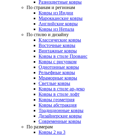
Разноцветные ковры
По странам и регионам
Ковры из Индии
Марокканские ковры
Английские ковры
Ковры из Непала
По стилю и дизайну
Классические ковры
Восточные ковры
Винтажные ковры
Ковры в стиле Прованс
Ковры с рисунком
Однотонные ковры
Рельефные ковры
Мраморные ковры
Светлые ковры
Ковры в стиле ар-деко
Ковры в стиле лофт
Ковры геометрия
Ковры абстракция
Традиционные ковры
Дизайнерские ковры
Современные ковры
По размерам
Ковры 2 на 3