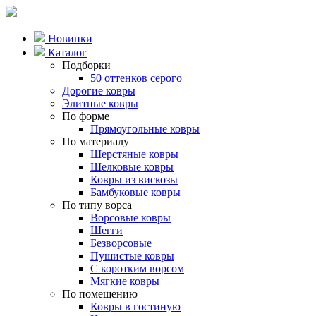
Новинки
Каталог
Подборки
50 оттенков серого
Дорогие ковры
Элитные ковры
По форме
Прямоугольные ковры
По материалу
Шерстяные ковры
Шелковые ковры
Ковры из вискозы
Бамбуковые ковры
По типу ворса
Ворсовые ковры
Шегги
Безворсовые
Пушистые ковры
С коротким ворсом
Мягкие ковры
По помещению
Ковры в гостиную