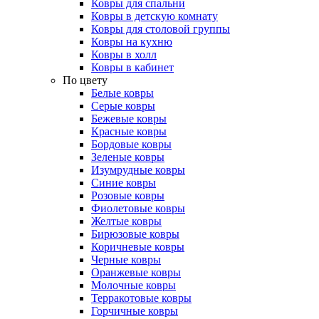
Ковры для спальни
Ковры в детскую комнату
Ковры для столовой группы
Ковры на кухню
Ковры в холл
Ковры в кабинет
По цвету
Белые ковры
Серые ковры
Бежевые ковры
Красные ковры
Бордовые ковры
Зеленые ковры
Изумрудные ковры
Синие ковры
Розовые ковры
Фиолетовые ковры
Желтые ковры
Бирюзовые ковры
Коричневые ковры
Черные ковры
Оранжевые ковры
Молочные ковры
Терракотовые ковры
Горчичные ковры