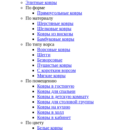
Элитные ковры
По форме
Прямоугольные ковры
По материалу
Шерстяные ковры
Шелковые ковры
Ковры из вискозы
Бамбуковые ковры
По типу ворса
Ворсовые ковры
Шегги
Безворсовые
Пушистые ковры
С коротким ворсом
Мягкие ковры
По помещению
Ковры в гостиную
Ковры для спальни
Ковры в детскую комнату
Ковры для столовой группы
Ковры на кухню
Ковры в холл
Ковры в кабинет
По цвету
Белые ковры