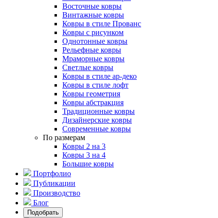
Восточные ковры
Винтажные ковры
Ковры в стиле Прованс
Ковры с рисунком
Однотонные ковры
Рельефные ковры
Мраморные ковры
Светлые ковры
Ковры в стиле ар-деко
Ковры в стиле лофт
Ковры геометрия
Ковры абстракция
Традиционные ковры
Дизайнерские ковры
Современные ковры
По размерам
Ковры 2 на 3
Ковры 3 на 4
Большие ковры
Портфолио
Публикации
Производство
Блог
Подобрать