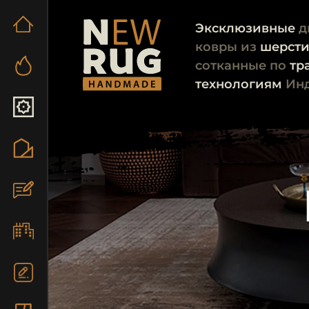
Эксклюзивные
д
ковры из
шерст
сотканные по
тр
технологиям
Ин