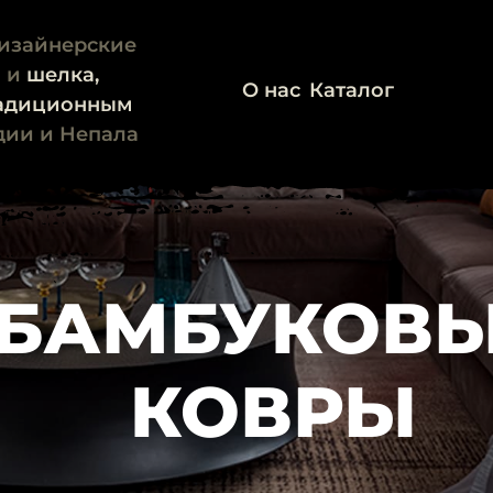
изайнерские
и
и
шелка,
О нас
Каталог
адиционным
дии и Непала
БАМБУКОВ
КОВРЫ