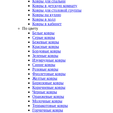
Ковры для спальни
Ковры в детскую комнату
Ковры для столовой группы
Ковры на кухню
Ковры в холл
Ковры в кабинет
По цвету
Белые ковры
Серые ковры
Бежевые ковры
Красные ковры
Бордовые ковры
Зеленые ковры
Изумрудные ковры
Синие ковры
Розовые ковры
Фиолетовые ковры
Желтые ковры
Бирюзовые ковры
Коричневые ковры
Черные ковры
Оранжевые ковры
Молочные ковры
Терракотовые ковры
Горчичные ковры