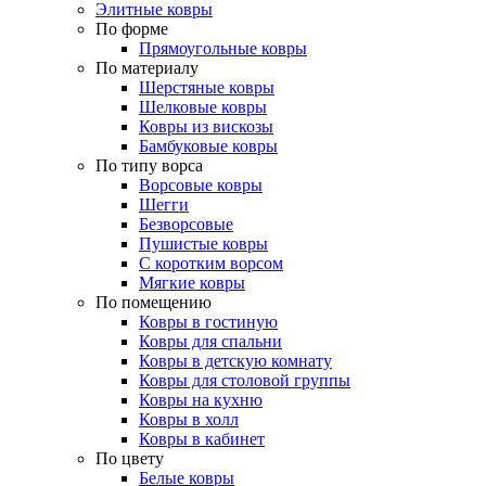
Элитные ковры
По форме
Прямоугольные ковры
По материалу
Шерстяные ковры
Шелковые ковры
Ковры из вискозы
Бамбуковые ковры
По типу ворса
Ворсовые ковры
Шегги
Безворсовые
Пушистые ковры
С коротким ворсом
Мягкие ковры
По помещению
Ковры в гостиную
Ковры для спальни
Ковры в детскую комнату
Ковры для столовой группы
Ковры на кухню
Ковры в холл
Ковры в кабинет
По цвету
Белые ковры