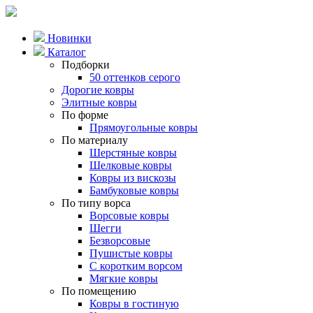
Новинки
Каталог
Подборки
50 оттенков серого
Дорогие ковры
Элитные ковры
По форме
Прямоугольные ковры
По материалу
Шерстяные ковры
Шелковые ковры
Ковры из вискозы
Бамбуковые ковры
По типу ворса
Ворсовые ковры
Шегги
Безворсовые
Пушистые ковры
С коротким ворсом
Мягкие ковры
По помещению
Ковры в гостиную