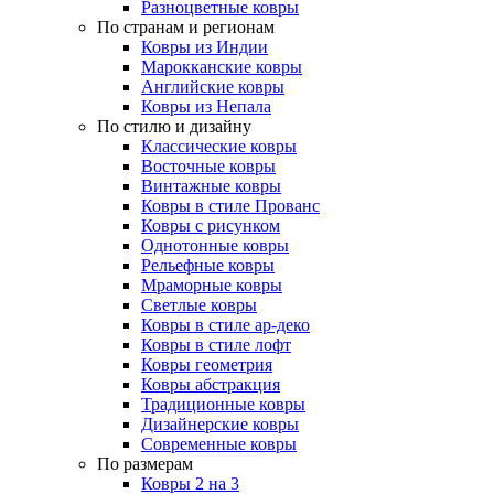
Разноцветные ковры
По странам и регионам
Ковры из Индии
Марокканские ковры
Английские ковры
Ковры из Непала
По стилю и дизайну
Классические ковры
Восточные ковры
Винтажные ковры
Ковры в стиле Прованс
Ковры с рисунком
Однотонные ковры
Рельефные ковры
Мраморные ковры
Светлые ковры
Ковры в стиле ар-деко
Ковры в стиле лофт
Ковры геометрия
Ковры абстракция
Традиционные ковры
Дизайнерские ковры
Современные ковры
По размерам
Ковры 2 на 3