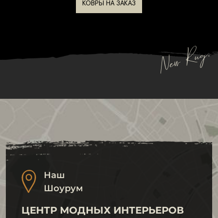
КОВРЫ НА ЗАКАЗ
приобретает легкое мерцание и визуальную
глубину, что делает интерьер более
элегантным и гармоничным.
New Rug.
Высокий ворс и плотное основание всех
перечисленных материалов обеспечивают
долговечность ковра и приятные тактильные
ощущения.
Дизайны и стиль
Современные дизайнерские коллекции мягких
ковров от
NEW RUG
предлагают широкий спектр
узоров, фактур и цветовых решений, позволяя
Наш
Шоурум
создавать уникальные композиции в интерьере.
Геометрический рисунок придает пространству
ЦЕНТР МОДНЫХ ИНТЕРЬЕРОВ
современный и упорядоченный вид,