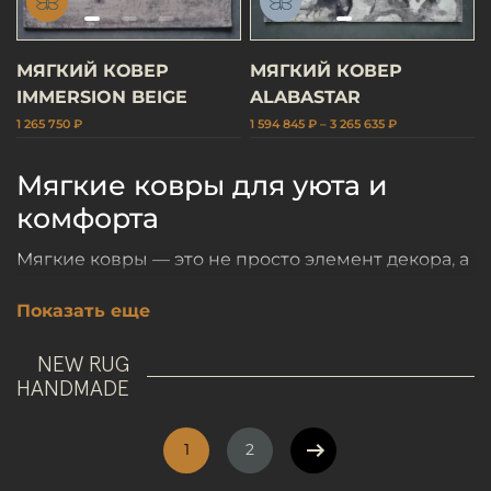
МЯГКИЙ КОВЕР
МЯГКИЙ КОВЕР
IMMERSION BEIGE
ALABASTAR
1 265 750 ₽
1 594 845 ₽ – 3 265 635 ₽
Мягкие ковры для уюта и
комфорта
Мягкие ковры — это не просто элемент декора, а
способ сделать интерьер дома или квартиры
Показать еще
уютнее и теплее. Сегодня разнообразие
дизайнов позволяет создавать уникальные
NEW RUG
HANDMADE
композиции, подбирая варианты под любой
стиль и функциональные задачи. Ковры не
1
2
только украшают пол, но и создают уют.