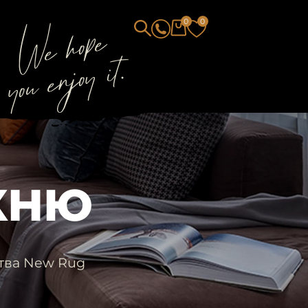
We hope
0
0
you enjoy it.
ХНЮ
тва New Rug