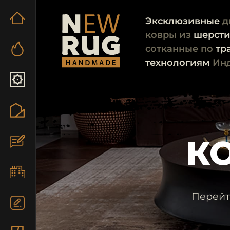
Эксклюзивные
д
ковры из
шерст
сотканные по
тр
технологиям
Ин
К
Перейт