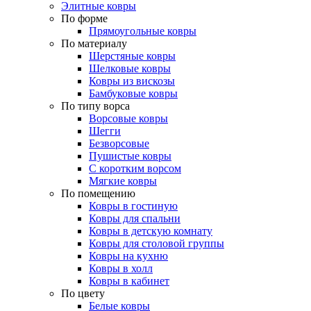
Элитные ковры
По форме
Прямоугольные ковры
По материалу
Шерстяные ковры
Шелковые ковры
Ковры из вискозы
Бамбуковые ковры
По типу ворса
Ворсовые ковры
Шегги
Безворсовые
Пушистые ковры
С коротким ворсом
Мягкие ковры
По помещению
Ковры в гостиную
Ковры для спальни
Ковры в детскую комнату
Ковры для столовой группы
Ковры на кухню
Ковры в холл
Ковры в кабинет
По цвету
Белые ковры