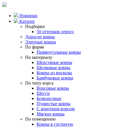
Новинки
Каталог
Подборки
50 оттенков серого
Дорогие ковры
Элитные ковры
По форме
Прямоугольные ковры
По материалу
Шерстяные ковры
Шелковые ковры
Ковры из вискозы
Бамбуковые ковры
По типу ворса
Ворсовые ковры
Шегги
Безворсовые
Пушистые ковры
С коротким ворсом
Мягкие ковры
По помещению
Ковры в гостиную