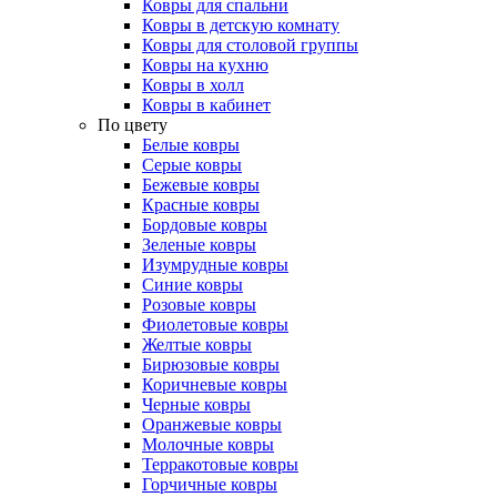
Ковры для спальни
Ковры в детскую комнату
Ковры для столовой группы
Ковры на кухню
Ковры в холл
Ковры в кабинет
По цвету
Белые ковры
Серые ковры
Бежевые ковры
Красные ковры
Бордовые ковры
Зеленые ковры
Изумрудные ковры
Синие ковры
Розовые ковры
Фиолетовые ковры
Желтые ковры
Бирюзовые ковры
Коричневые ковры
Черные ковры
Оранжевые ковры
Молочные ковры
Терракотовые ковры
Горчичные ковры