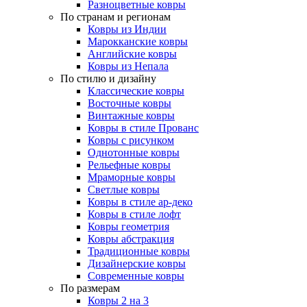
Разноцветные ковры
По странам и регионам
Ковры из Индии
Марокканские ковры
Английские ковры
Ковры из Непала
По стилю и дизайну
Классические ковры
Восточные ковры
Винтажные ковры
Ковры в стиле Прованс
Ковры с рисунком
Однотонные ковры
Рельефные ковры
Мраморные ковры
Светлые ковры
Ковры в стиле ар-деко
Ковры в стиле лофт
Ковры геометрия
Ковры абстракция
Традиционные ковры
Дизайнерские ковры
Современные ковры
По размерам
Ковры 2 на 3