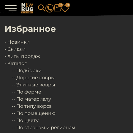
0
0
Избранное
- Новинки
- Скидки
- Хиты продаж
- Каталог
-- Подборки
-- Дорогие ковры
-- Элитные ковры
-- По форме
-- По материалу
-- По типу ворса
-- По помещению
-- По цвету
-- По странам и регионам