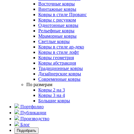
Восточные ковры
Винтажные ковры
Ковры в стиле Прованс
Ковры с рисунком
Однотонные ковры
Рельефные ковры
Мраморные ковры
Светлые ковры
Ковры в стиле ар-деко
Ковры в стиле лофт
Ковры геометрия
Ковры абстракция
Традиционные ковры
Дизайнерские ковры
Современные ковры
По размерам
Ковры 2 на 3
Ковры 3 на 4
Большие ковры
Портфолио
Публикации
Производство
Блог
Подобрать