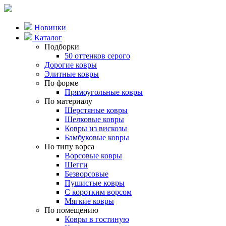
Новинки
Каталог
Подборки
50 оттенков серого
Дорогие ковры
Элитные ковры
По форме
Прямоугольные ковры
По материалу
Шерстяные ковры
Шелковые ковры
Ковры из вискозы
Бамбуковые ковры
По типу ворса
Ворсовые ковры
Шегги
Безворсовые
Пушистые ковры
С коротким ворсом
Мягкие ковры
По помещению
Ковры в гостиную