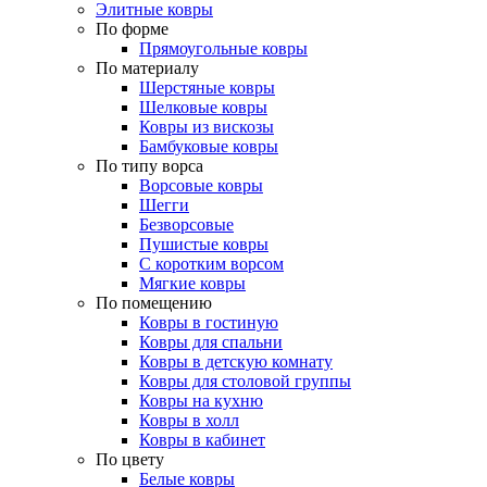
Элитные ковры
По форме
Прямоугольные ковры
По материалу
Шерстяные ковры
Шелковые ковры
Ковры из вискозы
Бамбуковые ковры
По типу ворса
Ворсовые ковры
Шегги
Безворсовые
Пушистые ковры
С коротким ворсом
Мягкие ковры
По помещению
Ковры в гостиную
Ковры для спальни
Ковры в детскую комнату
Ковры для столовой группы
Ковры на кухню
Ковры в холл
Ковры в кабинет
По цвету
Белые ковры