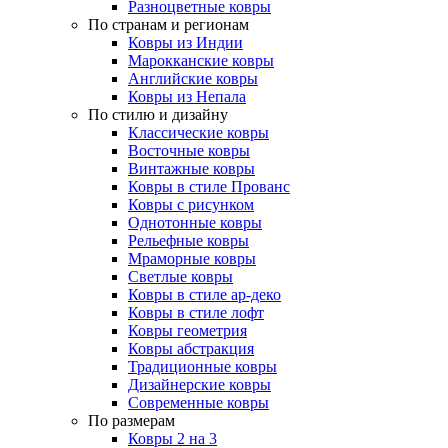
Разноцветные ковры
По странам и регионам
Ковры из Индии
Марокканские ковры
Английские ковры
Ковры из Непала
По стилю и дизайну
Классические ковры
Восточные ковры
Винтажные ковры
Ковры в стиле Прованс
Ковры с рисунком
Однотонные ковры
Рельефные ковры
Мраморные ковры
Светлые ковры
Ковры в стиле ар-деко
Ковры в стиле лофт
Ковры геометрия
Ковры абстракция
Традиционные ковры
Дизайнерские ковры
Современные ковры
По размерам
Ковры 2 на 3