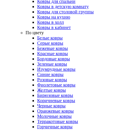
Ковры для спальни
Ковры в детскую комнату
Ковры для столовой группы
Ковры на кухню
Ковры в холл
Ковры в кабинет
По цвету
Белые ковры
Серые ковры
Бежевые ковры
Красные ковры
Бордовые ковры
Зеленые ковры
Изумрудные ковры
Синие ковры
Розовые ковры
Фиолетовые ковры
Желтые ковры
Бирюзовые ковры
Коричневые ковры
Черные ковры
Оранжевые ковры
Молочные ковры
Терракотовые ковры
Горчичные ковры